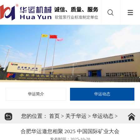
网
站
首
导
页
砂
航
磨
乳
机
化
乳
泵
化
分
华运简介
华运动态
机
散
新
您的位置：
首页
>
关于华运
>
华运动态
>
机
材
关
合肥华运邀您相聚 2025 中国国际矿业大会
发布时间：2025-10-20