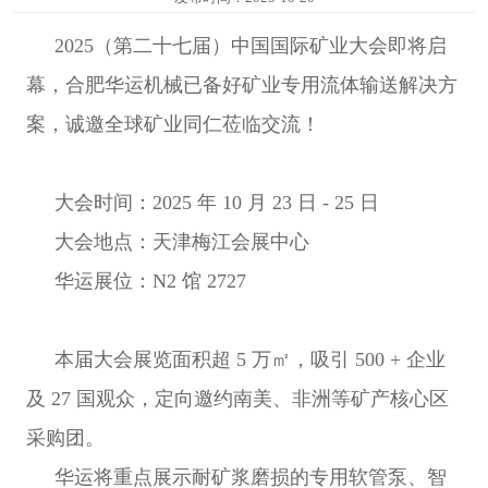
料
于
联
2025（第二十七届）中国国际矿业大会即将启
设
华
系
各
幕，合肥华运机械已备好矿业专用流体输送解决方
案，诚邀全球矿业同仁莅临交流！
备
运
我
分
English
们
网
大会时间：2025 年 10 月 23 日 - 25 日
中
大会地点：天津梅江会展中心
文
站
华运展位：N2 馆 2727
本届大会展览面积超 5 万㎡，吸引 500 + 企业
及 27 国观众，定向邀约南美、非洲等矿产核心区
采购团。
华运将重点展示耐矿浆磨损的专用软管泵、智