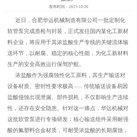
料
于
联
发布时间：2025-10-20
设
近日，合肥华运机械制造有限公司一批定制化
华
系
各
软管泵完成质检与封装，正式发往国内某化工新材
备
运
我
分
料企业，将应用于其浓盐酸生产专线的关键流体输
English
送环节，以耐腐、稳定的核心性能，为化工新材料
们
网
中
生产的安全高效运行保驾护航。
文
站
浓盐酸作为强腐蚀性化工原料，其生产输送对
设备材质、密封性要求极高
传统输送设备易因
——
盐酸侵蚀出现泄漏、部件损耗，不仅影响生产连续
性，还存在安全隐患。针对这一痛点，华运机械对
这批软管泵进行专项研发：核心输送组件采用耐强
酸的氟塑料合金材质，可耐受浓盐酸的长期腐蚀，