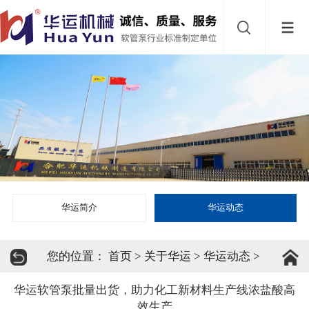
网
站
首
导
页
砂
航
磨
乳
机
化
乳
泵
化
分
华运简介
华运动态
机
散
新
您的位置：
首页
>
关于华运
>
华运动态
>
机
材
关
华运软管泵批量出货，助力化工新材料生产线浓盐酸高
效生产