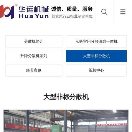
网
站
首
导
页
砂
分散机简介
实验室用分散研磨一体机
航
磨
乳
升降分散机系列
大型非标分散机
机
经典案例
视频中心
化
乳
泵
化
分
大型非标分散机
机
散
新
机
材
关