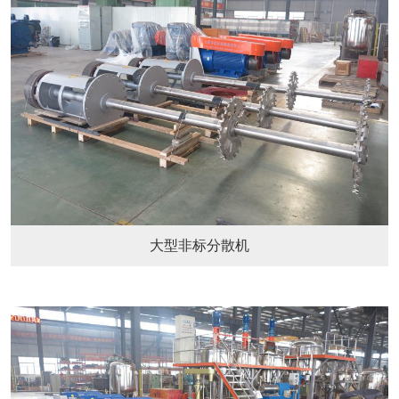
料
于
联
设
华
系
各
备
运
我
分
English
们
网
中
文
站
大型非标分散机