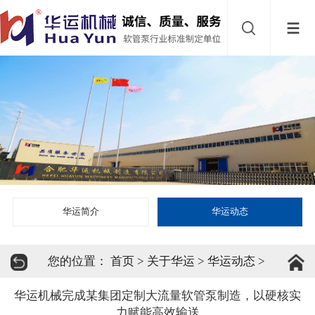
网
站
首
导
页
砂
航
磨
乳
机
化
乳
泵
化
分
华运简介
华运动态
机
散
新
您的位置：
首页
>
关于华运
>
华运动态
>
机
材
关
华运机械完成某集团定制大流量软管泵制造，以硬核实
力赋能高效输送