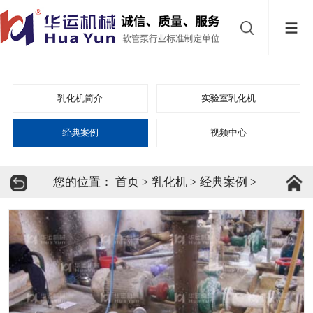
网
站
首
导
页
砂
乳化机简介
实验室乳化机
航
磨
乳
经典案例
视频中心
机
化
乳
您的位置：
首页
>
乳化机
>
经典案例
>
泵
化
分
机
散
新
机
材
关