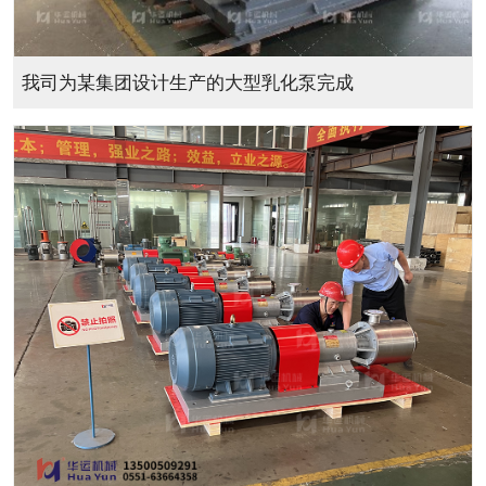
我司为某集团设计生产的大型乳化泵完成