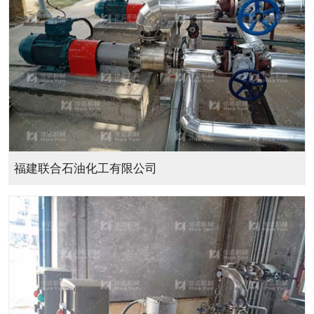
福建联合石油化工有限公司