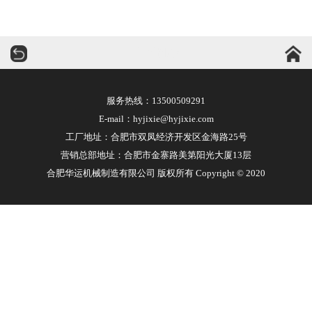
料
于
联
设
华
系
各
华运机械
备
运
我
分
服务热线：
13500509291
English
E-mail：hyjixie@hyjixie.com
们
网
工厂地址：合肥市双凤经济开发区金海路25号
中
营销总部地址：合肥市金寨路美第阳光大厦13层
文
站
合肥华运机械制造有限公司 版权所有 Copyright © 2020