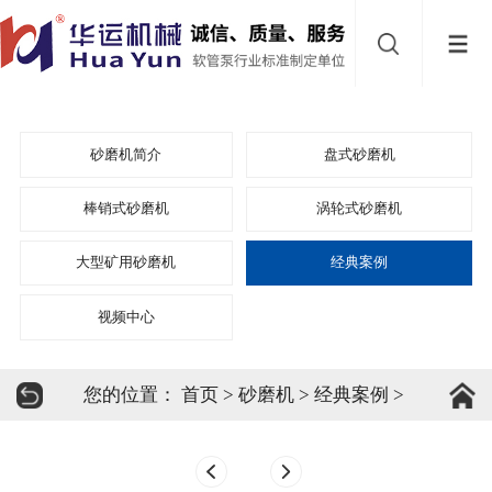
网
站
首
导
页
砂
砂磨机简介
盘式砂磨机
航
磨
乳
棒销式砂磨机
涡轮式砂磨机
机
大型矿用砂磨机
经典案例
化
乳
视频中心
泵
化
分
机
散
新
您的位置：
首页
>
砂磨机
>
经典案例
>
机
材
关